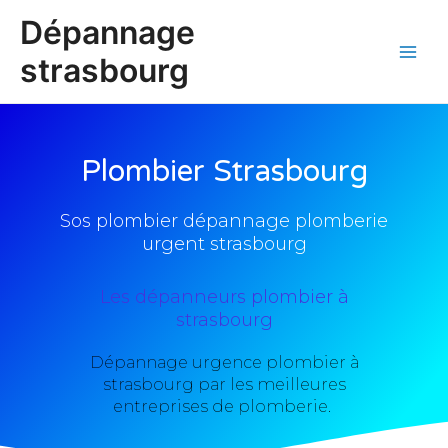
Aller
Main
Dépannage
au
Men
contenu
strasbourg
Plombier Strasbourg
Sos plombier dépannage plomberie
urgent strasbourg
Les dépanneurs plombier à
strasbourg
Dépannage urgence plombier à
strasbourg par les meilleures
entreprises de plomberie.