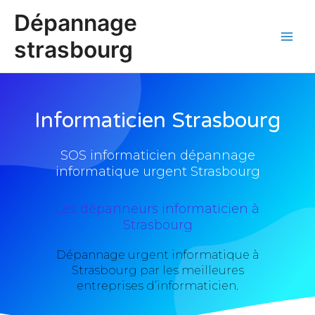
Aller
Main
Dépannage
au
Men
contenu
strasbourg
Informaticien Strasbourg
SOS informaticien dépannage
informatique urgent Strasbourg
Les dépanneurs informaticien à
Strasbourg
Dépannage urgent informatique à
Strasbourg par les meilleures
entreprises d’informaticien.