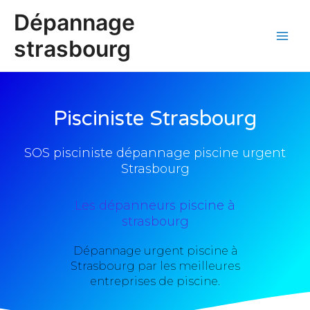
Aller
Main
Dépannage
au
Men
contenu
strasbourg
Pisciniste Strasbourg
SOS pisciniste dépannage piscine urgent
Strasbourg
Les dépanneurs piscine à
strasbourg
Dépannage urgent piscine à
Strasbourg par les meilleures
entreprises de piscine.