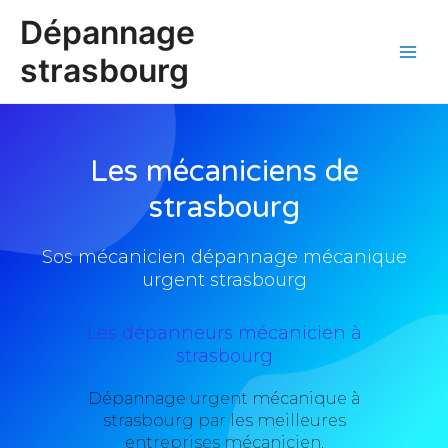
Aller
Main
Dépannage
au
Men
contenu
strasbourg
Les mécaniciens de
strasbourg
Sos mécanicien dépannage mécanique
urgent strasbourg
Les dépanneurs mécanicien à
strasbourg
Dépannage urgent mécanique à
strasbourg par les meilleures
entreprises mécanicien.