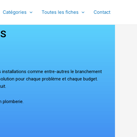
Catégories
Toutes les fiches
Contact
.S
es installations comme entre-autres le branchement
ne solution pour chaque problème et chaque budget.
uit.
n plomberie.