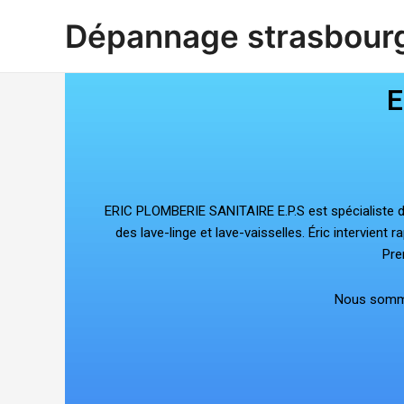
Aller
Dépannage strasbour
au
contenu
E
ERIC PLOMBERIE SANITAIRE E.P.S est spécialiste du
des lave-linge et lave-vaisselles. Éric intervien
Pre
Nous somme