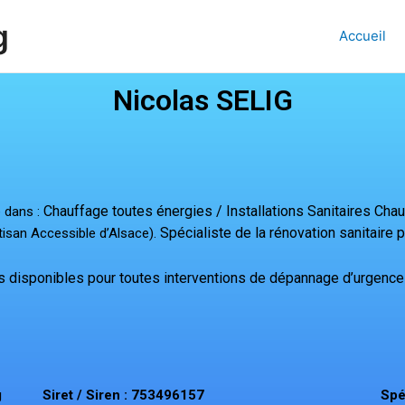
g
Accueil
Nicolas SELIG
Chauffage toutes énergies / Installations Sanitaires Cha
e dans :
Spécialiste de la rénovation sanitaire po
tisan Accessible d’Alsace).
isponibles pour toutes interventions de dépannage d’urg
ence
g
Siret / Siren : 753496157
Spé