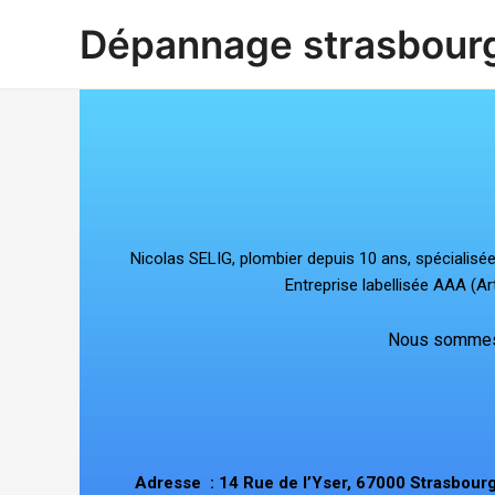
Aller
Dépannage strasbour
au
contenu
Nicolas SELIG, plombier depuis 10 ans, spécialisé
Entreprise labellisée AAA (Ar
Nous sommes d
Adresse : 14 Rue de l’Yser, 67000 Strasbour