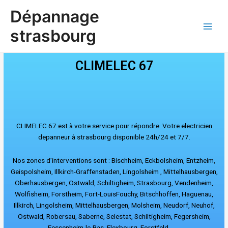
Aller
Main
Dépannage
au
Men
contenu
strasbourg
CLIMELEC 67
CLIMELEC 67 est à votre service pour répondre Votre electricien
depanneur à strasbourg disponible 24h/24 et 7/7.
Nos zones d’interventions sont : Bischheim, Eckbolsheim, Entzheim,
Geispolsheim, Illkirch-Graffenstaden, Lingolsheim , Mittelhausbergen,
Oberhausbergen, Ostwald, Schiltigheim, Strasbourg, Vendenheim,
Wolfisheim, Forstheim, Fort-LouisFouchy, Bitschhoffen, Haguenau,
Illkirch, Lingolsheim, Mittelhausbergen, Molsheim, Neudorf, Neuhof,
Ostwald, Robersau, Saberne, Selestat, Schiltigheim, Fegersheim,
Fessenheim-le-Bas, Flexbourg, Forstfeld …….